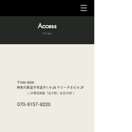
Access
アクセス
〒249-0006
神奈川県逗子市逗子1-4-26 マリータⅡビル 2F
[ JR横須賀線「逗子駅」徒歩20秒 ]
070-9157-9220